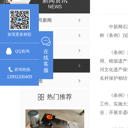
新闻资讯
NEWS
公司新闻
中新网石家庄
发现更多精彩
行业资讯
称《条例》)
知识百科
在
QQ咨询
《条例》规
线
用。根据遗产
客
时事聚焦
咨询热线
河文化遗产保
服
13991330409
名村保护相结
其他
《条例》提
热门推荐
工作。实施大
业，开展非遗