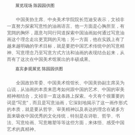
展览现场 陈园园供图
中国美协主席、中央美术学院院长范迪安表示，文祯非
一直努力探索写意性的油画语言。他一方面是心胸所至，有
宽阔的胸怀，愿意与同行同道探索中国油画如何通过写意油
画这个理念走出更宽阔的天地；另一方面，他在实践上有了
越来越明确的学术目标，就是要把中国艺术传统中的写意精
神、写意理念乃至写意方式方法和油画的表现结合起来，从
而有了这次在中国美术馆展出的丰硕成果。
嘉宾参观展览 陈园园供图
全国政协常委、中国美术馆馆长、中国美协副主席吴为
山说，从油画的本质来思考如何跟中国的艺术、中国的审美
精神相结合，文祯非一直这条路上探索。今天有个很重要的
词是“写意”，而且是写意油画，它深刻地揭示了这一画作形式
的本质，就是要从哲学、审美精神以及表达的理念在诸多方
面来吸收中国优秀的文化传统，特别是在诗歌、哲学、书
法、写意绘画、写意雕塑等等这些方面，来体悟、感受中国
艺术的真精神。