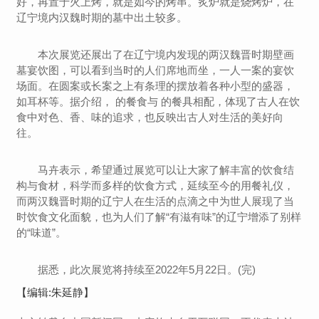
好，再置于火上烤，就是如今的烤串。炙炉就是烧烤炉，在
辽宁境内汉魏时期的墓中出土较多。
本次展览还展出了在辽宁境内发现的两汉魏晋时期壁画
墓宴饮图，可以看到当时的人们席地而坐，一人一案的宴饮
场面。在圆案或长案之上有条理的摆放着各种小型的盛器，
如耳杯等。据介绍， 的餐食与 的餐具相配，体现了古人在饮
食中对色、香、味的追求，也反映出古人对生活的美好向
往。
马卉表示，希望通过展览可以让大家了解丰富的饮食结
构与食材，科学而多样的饮食方式，延续至今的用餐礼仪，
而两汉魏晋时期的辽宁人在生活的点滴之中为世人展现了当
时饮食文化面貌，也为人们了解“有滋有味”的辽宁增添了别样
的“味道”。
据悉，此次展览将持续至2022年5月22日。(完)
【编辑:朱延静】