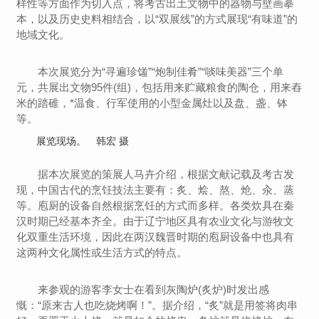
样性等方面作为切入点，将考古出土文物中的器物与壁画摹
本，以及历史史料相结合，以“双展线”的方式展现“有味道”的
地域文化。
本次展览分为“寻遍珍馐”“炮制佳肴”“啖味美器”三个单
元，共展出文物95件(组)，包括用来贮藏粮食的陶仓，用来舂
米的踏碓，*温食、行军使用的小型金属灶以及盘、盏、钵
等。
展览现场。 韩宏 摄
据本次展览的策展人马卉介绍，根据文献记载及考古发
现，中国古代的烹饪技法主要有：炙、烩、熬、炝、汆、蒸
等。庖厨的设备自然根据烹饪的方式而多样。各类炊具在秦
汉时期已经基本齐全。由于辽宁地区具有农业文化与游牧文
化双重生活环境，因此在两汉魏晋时期的庖厨设备中也具有
这两种文化属性或生活方式的特点。
来参观的游客李女士在看到灰陶炉(炙炉)时发出感
慨：“原来古人也吃烧烤啊！”。据介绍，“炙”就是用签将肉串