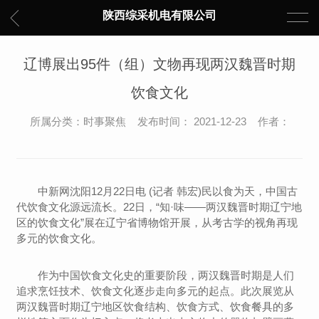
陕西综采机电有限公司
辽博展出95件（组）文物再现两汉魏晋时期
饮食文化
所属分类：时事聚焦 发布时间： 2021-12-23 作者：
中新网沈阳12月22日电 (记者 韩宏)民以食为天，中国古
代饮食文化源远流长。22日，“知·味——两汉魏晋时期辽宁地
区的饮食文化”展在辽宁省博物馆开展，从考古学的视角再现
多元的饮食文化。
作为中国饮食文化史的重要阶段，两汉魏晋时期是人们
追求烹饪技术、饮食文化逐步走向多元的起点。此次展览从
两汉魏晋时期辽宁地区饮食结构、饮食方式、饮食餐具的多