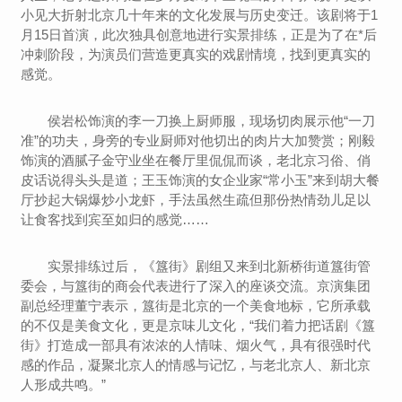
小见大折射北京几十年来的文化发展与历史变迁。该剧将于1
月15日首演，此次独具创意地进行实景排练，正是为了在*后
冲刺阶段，为演员们营造更真实的戏剧情境，找到更真实的
感觉。
侯岩松饰演的李一刀换上厨师服，现场切肉展示他“一刀
准”的功夫，身旁的专业厨师对他切出的肉片大加赞赏；刚毅
饰演的酒腻子金守业坐在餐厅里侃侃而谈，老北京习俗、俏
皮话说得头头是道；王玉饰演的女企业家“常小玉”来到胡大餐
厅抄起大锅爆炒小龙虾，手法虽然生疏但那份热情劲儿足以
让食客找到宾至如归的感觉……
实景排练过后，《簋街》剧组又来到北新桥街道簋街管
委会，与簋街的商会代表进行了深入的座谈交流。京演集团
副总经理董宁表示，簋街是北京的一个美食地标，它所承载
的不仅是美食文化，更是京味儿文化，“我们着力把话剧《簋
街》打造成一部具有浓浓的人情味、烟火气，具有很强时代
感的作品，凝聚北京人的情感与记忆，与老北京人、新北京
人形成共鸣。”