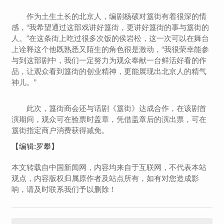
作为土生土长的北京人，编剧杨硕对簋街有着很深的情
感，“我希望通过这部戏讲好簋街，更讲好簋街的事与簋街的
人。”在这条街上吃过很多次饭的侯岩松，这一次可以在舞台
上诠释这个他既熟悉又陌生的角色很是激动，“我很荣幸能参
与到这部剧中，我们一定努力为观众奉献一台鲜活好看的作
品，让观众看到簋街的创业精神，更能展现出北京人的精气
神儿。”
此次，簋街商会还与话剧《簋街》达成合作，在该剧首
演期间，观众可在验票时盖章，凭借盖章后的演出票，可在
簋街指定商户消费获得减免。
【编辑:罗攀】
本文转载自中国新闻网，内容均来自于互联网，不代表本站
观点，内容版权归属原作者及站点所有，如有对您造成影
响，请及时联系我们予以删除！