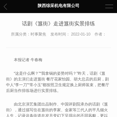
陕西综采机电有限公司
话剧《簋街》走进簋街实景排练
所属分类：时事聚焦 发布时间： 2022-01-10 作者：
本报记者 牛春梅
“这是什么啊？”“我拿锅的姿势对吗？”昨天，话剧《簋
街》的主演们走进簋街 餐厅花家怡园、胡大总店的后厨，剧
中人“李一刀”“常小玉”都按照卫生规定换上厨师装束，把餐厅
后厨当作排练场进行实景排练。
由北京演艺集团出品制作、中国评剧院承办的话剧《簋
街》，通过描写住在簋街的李家、金家等三代人的平凡烟火
人生，记录这条街道在岁月变幻下呈现出的不同风貌，更以