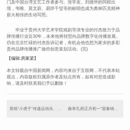
门及中国台湾文艺工作者参与。张学友、刘德华的同框出
境，韦唯、莫文蔚、易烊千玺等的献唱也成为奥林匹克精神
薪火相传的生动写照。
毕业于贵州大学艺术学院戏剧导演专业的付杰致力于品
牌传播行业近30年，未来他将转型向品牌数字化传播发展。
仍在北京忙碌的付杰告诉记者，有机会他也想为家乡的多彩
贵州品牌传播推广做些创意策划活动。(完)
【编辑:房家梁】
本文转载自中国新闻网，内容均来自于互联网，不代表本站
观点，内容版权归属原作者及站点所有，如有对您造成影
响，请及时联系我们予以删除！
剪纸“小虎子”传递运动乐、冰雪趣
曲阜孔府正月初一“迎春纳福” 邀游客过“文化年”