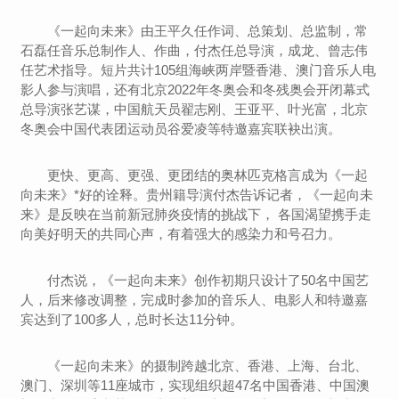
《一起向未来》由王平久任作词、总策划、总监制，常
石磊任音乐总制作人、作曲，付杰任总导演，成龙、曾志伟
任艺术指导。短片共计105组海峡两岸暨香港、澳门音乐人电
影人参与演唱，还有北京2022年冬奥会和冬残奥会开闭幕式
总导演张艺谋，中国航天员翟志刚、王亚平、叶光富，北京
冬奥会中国代表团运动员谷爱凌等特邀嘉宾联袂出演。
更快、更高、更强、更团结的奥林匹克格言成为《一起
向未来》*好的诠释。贵州籍导演付杰告诉记者，《一起向未
来》是反映在当前新冠肺炎疫情的挑战下， 各国渴望携手走
向美好明天的共同心声，有着强大的感染力和号召力。
付杰说，《一起向未来》创作初期只设计了50名中国艺
人，后来修改调整，完成时参加的音乐人、电影人和特邀嘉
宾达到了100多人，总时长达11分钟。
《一起向未来》的摄制跨越北京、香港、上海、台北、
澳门、深圳等11座城市，实现组织超47名中国香港、中国澳