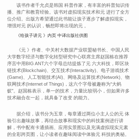
该书作者千允贞是韩国 科普作家，有丰富的科普知识传
播、推广和教育经验。该书对虚拟现实技术和元 进行了全方
位介绍。出版方希望通过此书能让孩子逐步了解虚拟现实，
增强对元 的认识，畅想即将出现的元 。
《给孩子讲元 》内页 中译出版社供图
《元 》作者、中关村大数据产业联盟秘书长、中国人民
大学数字经济与数字化转型研究中心联席主席赵国栋在推荐
序言中用BIG ANT六个字母总结提炼了元 六大科技，即区块
链技术(Blockchain)、交互技术(Interactivity)、电子游戏技术
(Game)、人工智能技术(AI)、网络及运算技术(Network)、物
联网技术(Internet of Things)，这六个字母被趣称为“大蚂
蚁”。赵国栋表示，单一的技术，力量比较弱小，但如果许多
技术融合在一起，就具备了改变 的能力。
据介绍，该书分为五章，每章通过两位小主人公的元 体
验引出趣味故事，再结合故事和现实中的科技案例进行讲
解，书中配有卡通插画、应用实景图以及充满虚拟现实元素
的全彩跨页图，让小读者在趣味阅读中体验元 科技的奥秘。