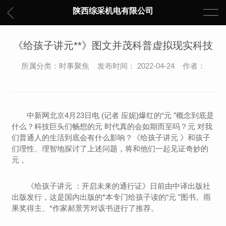
陕西综采机电有限公司
《给孩子讲元**》图文并茂科普虚拟现实科技
所属分类：时事聚焦 发布时间： 2022-04-24 作者：
中新网北京4月23日电 (记者 应妮)爆红的“元 ”概念到底是
什么？科技巨头们畅想的元 时代真的会如期而至吗？元 对我
们普通人的生活到底会有什么影响？《给孩子讲元 》和孩子
们理性、理智地探讨了上述问题，将和他们一起见证奇妙的
元 。
《给孩子讲元 ：开启未来的通行证》日前由中译出版社
出版发行，这是国内出版的*本专门给孩子读的“元 ”图书。雨
果奖得主、*作家郝景芳对该书进行了推荐。