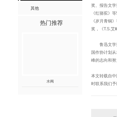
奖、报告文学
其他
《红骆驼》等
《岁月青铜》
热门推荐
奖，《T.S
鲁迅文学奖由
国作协计划从
峰的志向和努
本文转载自中
水阀
齿轨
时联系我们予