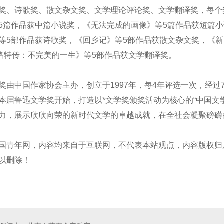
奖、诗歌奖、散文杂文奖、文学理论评论奖、文学翻译奖，每个
5篇作品获中篇小说奖，《无法完成的画像》等5篇作品获短篇小
等5部作品获诗歌奖，《回乡记》等5部作品获散文杂文奖，《新
.艾略特传：不完美的一生》等5部作品获文学翻译奖。
中国作家协会主办，创立于1997年，每4年评选一次，经过7
本届鲁迅文学奖开始，打造以*文学奖颁奖活动为核心的“中国文
力，展示欣欣向荣的新时代文学的卓越成就，在全社会凝聚磅礴
国青年网，内容均来自于互联网，不代表本站观点，内容版权归
轮组
齿轨轮
以删除！