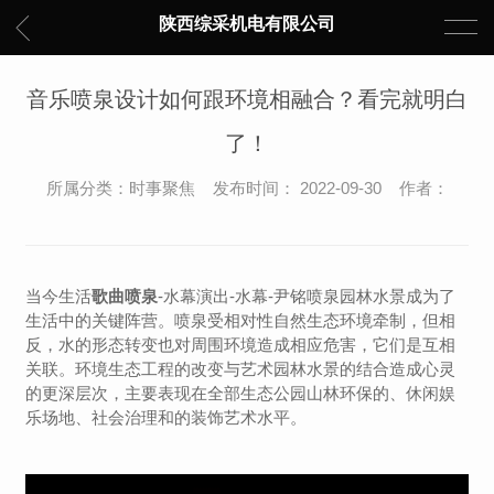
陕西综采机电有限公司
音乐喷泉设计如何跟环境相融合？看完就明白
了！
所属分类：时事聚焦 发布时间： 2022-09-30 作者：
当今生活
歌曲喷泉
-水幕演出-水幕-尹铭喷泉园林水景成为了
生活中的关键阵营。喷泉受相对性自然生态环境牵制，但相
反，水的形态转变也对周围环境造成相应危害，它们是互相
关联。环境生态工程的改变与艺术园林水景的结合造成心灵
的更深层次，主要表现在全部生态公园山林环保的、休闲娱
乐场地、社会治理和的装饰艺术水平。