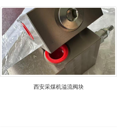
西安采煤机溢流阀块