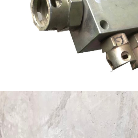
组
齿轨轮
齿