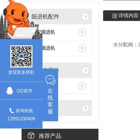
详情内容
掘进机配件
西安掘进机
水分配阀：
三一掘进机
其它专用件
发现更多精彩
其它专用件
在
QQ咨询
线
客
仓库展示
咨询热线
服
13991330409
推荐产品